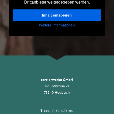
Drittanbieter weitergegeben werden.
Inhalt entsperren
Weitere Informationen
'
'
carrierwerke GmbH
Hauptstraße 71
73540 Heubach
T
+49 (0) 69 1336-60