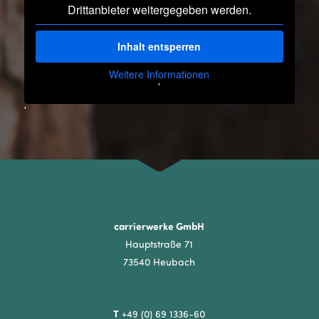
Drittanbieter weitergegeben werden.
Inhalt entsperren
Weitere Informationen
'
'
carrierwerke GmbH
Hauptstraße 71
73540 Heubach
T
+49 (0) 69 1336-60