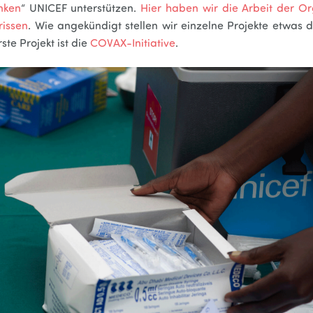
nken
“ UNICEF unterstützen.
Hier haben wir die Arbeit der Or
rissen
. Wie angekündigt stellen wir einzelne Projekte etwas de
ste Projekt ist die
COVAX-Initiative
.