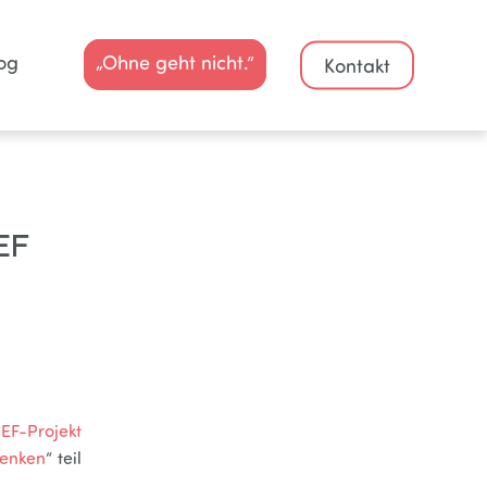
og
„Ohne geht nicht.“
Kontakt
EF
EF-Projekt
henken
“ teil