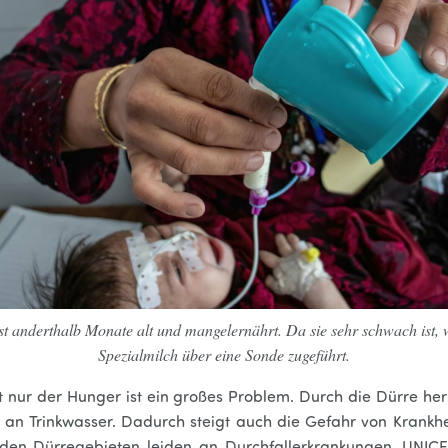
st anderthalb Monate alt und mangelernährt. Da sie sehr schwach ist, 
Spezialmilch über eine Sonde zugeführt.
t nur der Hunger ist ein großes Problem. Durch die Dürre her
 an Trinkwasser. Dadurch steigt auch die Gefahr von Krankhei