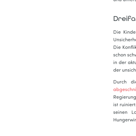
und unters
Dreifa
Die Kinde
Unsicherh
Die Konfl
schon sch
in der akt
der unsich
Durch d
abgeschni
Regierung
ist ruinie
seinen L
Hungerwin