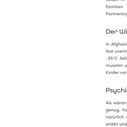
Kinder in
Familie
Partneror
Der W
In Afghan
fast unert
-25°C fal
mussten un
Kinder vor
Psych
Als wären
genug, ha
natürlich
erlebt und