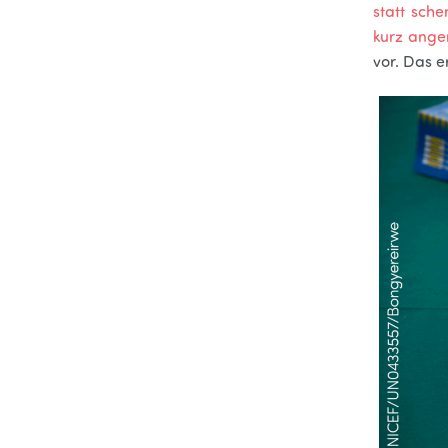
statt sche
kurz ange
vor. Das er