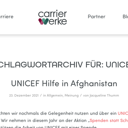
rriere
Partner
Bl
CHLAGWORTARCHIV FÜR:
UNIC
UNICEF Hilfe in Afghanistan
/
/
23. Dezember 2021
in
Allgemein
,
Meinung
von
Jacqueline Thumm
hten wir nochmals die Gelegenheit nutzen und über ein
UNIC
 Wir nehmen in diesem Jahr an der Aktion „
Spenden statt Sc