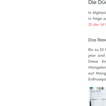
Die Dü
In Afghani
in Folge 
25 der 34
Das Res
Bis zu 23
jetzt sin
Diese K
Mangelern
auf Mange
Erdnusspas