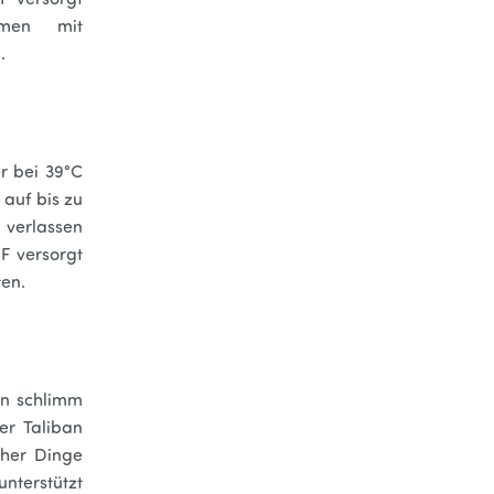
F versorgt
mmen mit
.
r bei 39°C
 auf bis zu
 verlassen
EF versorgt
ten.
on schlimm
er Taliban
ther Dinge
unterstützt