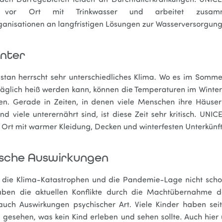
 den Dürregebieten leiden an Durchfallerkrankungen. UNICE
n vor Ort mit Trinkwasser und arbeitet zusa
ganisationen an langfristigen Lösungen zur Wasserversorgung
inter
istan herrscht sehr unterschiedliches Klima. Wo es im Somme
räglich heiß werden kann, können die Temperaturen im Winter
len. Gerade in Zeiten, in denen viele Menschen ihre Häuser
d viele unterernährt sind, ist diese Zeit sehr kritisch. UNIC
 Ort mit warmer Kleidung, Decken und winterfesten Unterkünf
ische Auswirkungen
 die Klima-Katastrophen und die Pandemie-Lage nicht sch
ben die aktuellen Konflikte durch die Machtübernahme d
 auch Auswirkungen psychischer Art. Viele Kinder haben sei
 gesehen, was kein Kind erleben und sehen sollte. Auch hier 