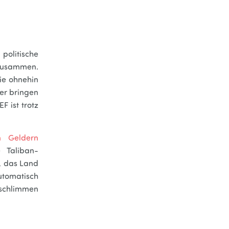
politische
 zusammen.
ie ohnehin
er bringen
F ist trotz
n Geldern
 Taliban-
, das Land
automatisch
schlimmen