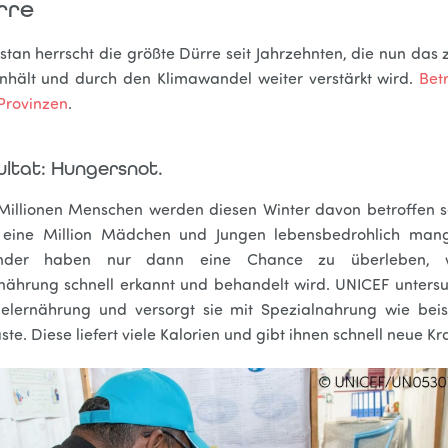
rre
stan herrscht die größte Dürre seit Jahrzehnten, die nun das 
anhält und durch den Klimawandel weiter verstärkt wird.
Bet
 Provinzen
.
ultat: Hungersnot.
 Millionen Menschen werden diesen Winter davon betroffen s
d eine Million Mädchen und Jungen lebensbedrohlich mang
inder haben nur dann eine Chance zu überleben, 
ährung schnell erkannt und behandelt wird. UNICEF untersu
lernährung und versorgt sie mit Spezialnahrung wie beis
te. Diese liefert viele Kalorien und gibt ihnen schnell neue Kra