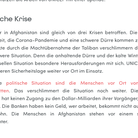
tützen die Arbeit von UNICEF mit einer Spende.
che Krise
r in Afghanistan sind gleich von drei Krisen betroffen. Die 
eit, die Corona-Pandemie und eine schwere Dürre kommen
ikte durch die Machtübernahme der Taliban verschlimmern d
were Situation. Denn die anhaltende Dürre und der kalte Wint
uellen Situation besondere Herausforderungen mit sich. UNICE
eren Sicherheitslage weiter vor Ort im Einsatz.
ie
politische Situation sind die Menschen vor Ort vo
tten
. Das verschlimmert die Situation noch weiter. Die
 hat keinen Zugang zu den Dollar-Milliarden ihrer Vorgänger
rt. Die Banken haben kein Geld, wer arbeitet, bekommt nicht 
ohn. Die Menschen in Afghanistan stehen vor einem 
ter.