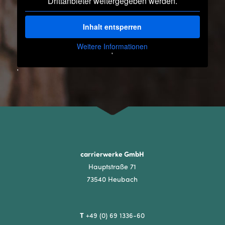
Drittanbieter weitergegeben werden.
Inhalt entsperren
Weitere Informationen
'
'
carrierwerke GmbH
Hauptstraße 71
73540 Heubach
T
+49 (0) 69 1336-60