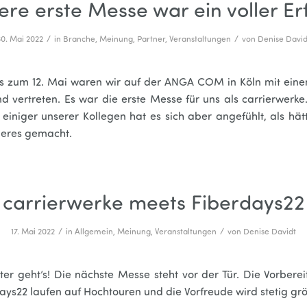
ere erste Messe war ein voller Erf
/
/
30. Mai 2022
in
Branche
,
Meinung
,
Partner
,
Veranstaltungen
von
Denise David
is zum 12. Mai waren wir auf der ANGA COM in Köln mit ein
d vertreten. Es war die erste Messe für uns als carrierwerke
einiger unserer Kollegen hat es sich aber angefühlt, als hät
eres gemacht.
carrierwerke meets Fiberdays22
/
/
17. Mai 2022
in
Allgemein
,
Meinung
,
Veranstaltungen
von
Denise Davidt
er geht’s! Die nächste Messe steht vor der Tür. Die Vorbere
ays22 laufen auf Hochtouren und die Vorfreude wird stetig grö