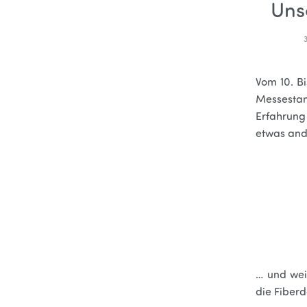
Uns
Vom 10. B
Messestan
Erfahrung 
etwas and
… und weit
die Fiberd