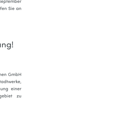
. September
ffen Sie an
ung!
sehen GmbH
dtwerke,
lung einer
gebiet zu