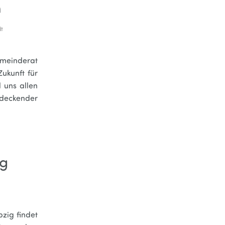
n
dt
gemeinderat
Zukunft für
 uns allen
ndeckender
ig
pzig findet