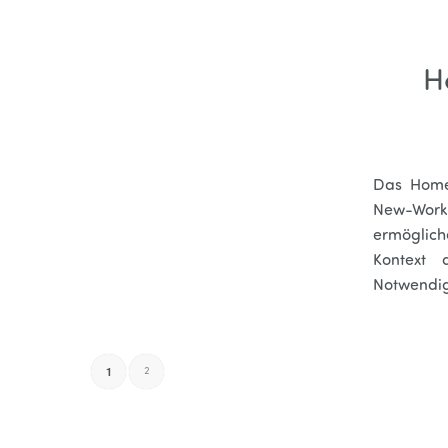
H
Das Home
New-Work
ermöglich
Kontext 
Notwendigk
1
2