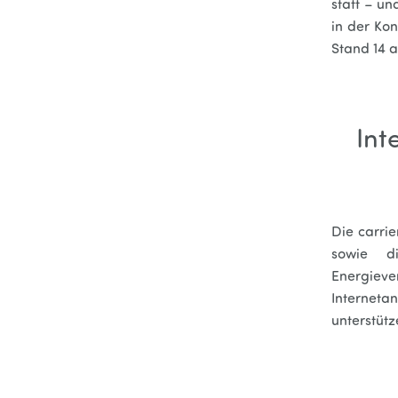
statt – un
in der Kon
Stand 14 a
Int
Die carri
sowie d
Energieve
Internet
unterstütz