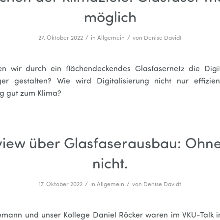
möglich
/
/
27. Oktober 2022
in
Allgemein
von
Denise Davidt
n wir durch ein flächendeckendes Glasfasernetz die Digit
ger gestalten? Wie wird Digitalisierung nicht nur effizie
tig gut zum Klima?
view über Glasfaserausbau: Ohn
nicht.
/
/
17. Oktober 2022
in
Allgemein
von
Denise Davidt
mann und unser Kollege Daniel Röcker waren im VKU-Talk in