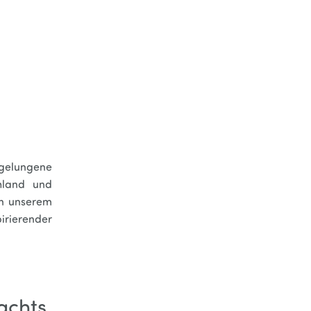
 gelungene
hland und
an unserem
irierender
achts