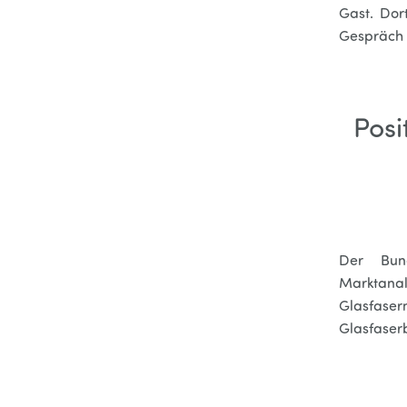
Gast. Dor
Gespräch 
Posi
Der Bund
Marktana
Glasfase
Glasfaserb