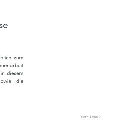
se
blich zum
menarbeit
 in diesem
sowie die
Seite 1 von 2