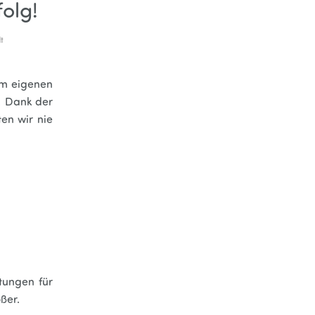
olg!
t
em eigenen
. Dank der
ten wir nie
itungen für
ßer.