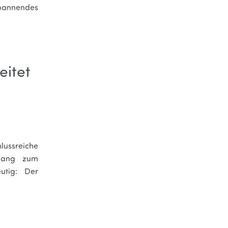
spannendes
eitet
ussreiche
ugang zum
utig: Der