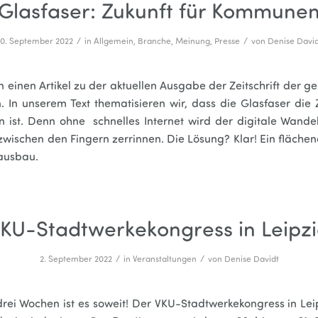
Glasfaser: Zukunft für Kommune
/
/
30. September 2022
in
Allgemein
,
Branche
,
Meinung
,
Presse
von
Denise Davi
n einen Artikel zu der aktuellen Ausgabe der Zeitschrift der 
. In unserem Text thematisieren wir, dass die Glasfaser die 
ist. Denn ohne schnelles Internet wird der digitale Wandel
zwischen den Fingern zerrinnen. Die Lösung? Klar! Ein fläche
ausbau.
KU-Stadtwerkekongress in Leipz
/
/
2. September 2022
in
Veranstaltungen
von
Denise Davidt
rei Wochen ist es soweit! Der VKU-Stadtwerkekongress in Lei