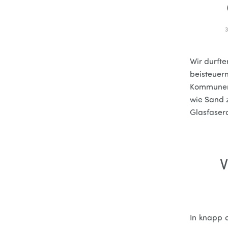
Wir durfte
beisteuern
Kommunen 
wie Sand 
Glasfaser
V
In knapp d